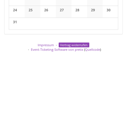
24
25
26
27
28
29
30
31
Impressum
Vertrag widerrufen
Event-Ticketing-Software von pretix
(
Quellcode
)