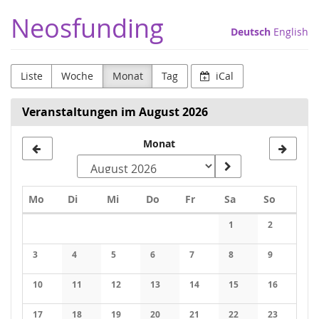
Zum
Neosfunding
Haupt-
Deutsch
English
Inhalt
springen
Liste
Woche
Monat
Tag
iCal
Veranstaltungen im August 2026
Monat
Monat
zur
Anzeige
Montag
Dienstag
Mittwoch
Donnerstag
Freitag
Samstag
Sonntag
Mo
Di
Mi
Do
Fr
Sa
So
auswählen
Kalender
1
2
3
4
5
6
7
8
9
10
11
12
13
14
15
16
17
18
19
20
21
22
23