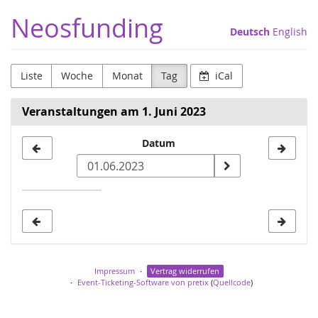
Zum
Neosfunding
Haupt-
Deutsch
English
Inhalt
springen
Liste
Woche
Monat
Tag
iCal
Veranstaltungen am 1. Juni 2023
Datum
Datum
zur
Anzeige
auswählen
Impressum
Vertrag widerrufen
Event-Ticketing-Software von pretix
(
Quellcode
)