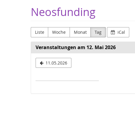
Zum
Neosfunding
Haupt-
Inhalt
springen
Liste
Woche
Monat
Tag
iCal
Veranstaltungen am 12. Mai 2026
Datum
11.05.2026
zur
Anzeige
auswählen