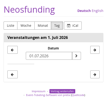
Zum
Neosfunding
Haupt-
Deutsch
English
Inhalt
springen
Liste
Woche
Monat
Tag
iCal
Veranstaltungen am 1. Juli 2026
Datum
Datum
zur
Anzeige
auswählen
Impressum
Vertrag widerrufen
Event-Ticketing-Software von pretix
(
Quellcode
)