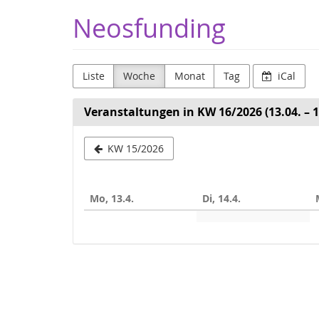
Zum
Neosfunding
Haupt-
Inhalt
springen
Liste
Woche
Monat
Tag
iCal
Veranstaltungen in KW 16/2026 (13.04. – 1
Woche
KW 15/2026
zur
Anzeige
Mo, 13.4.
Di, 14.4.
auswählen