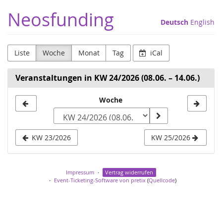
Zum
Neosfunding
Haupt-
Deutsch
English
Inhalt
springen
Liste
Woche
Monat
Tag
iCal
Veranstaltungen in KW 24/2026 (08.06. – 14.06.)
Woche
Woche
zur
Anzeige
KW 23/2026
KW 25/2026
auswählen
Impressum
Vertrag widerrufen
Event-Ticketing-Software von pretix
(
Quellcode
)